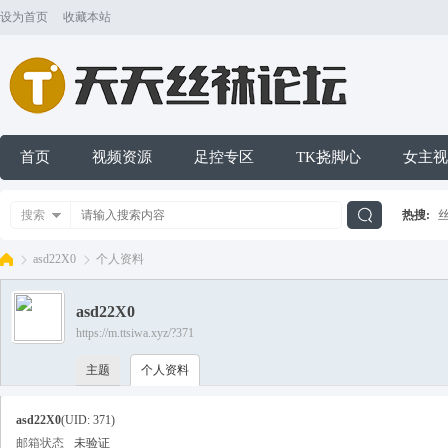
设为首页
收藏本站
首页
视频资源
足控专区
TK挠脚心
女主视
搜索
热搜:
搜
asd22X0
个人资料
asd22X0
索
https://m.ttsiwa.xyz/?371
天
›
›
主题
个人资料
asd22X0
(UID: 371)
邮箱状态
未验证