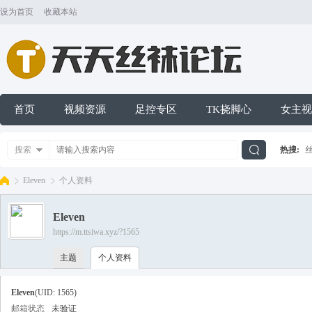
设为首页
收藏本站
首页
视频资源
足控专区
TK挠脚心
女主视
搜索
热搜:
搜
Eleven
个人资料
Eleven
索
https://m.ttsiwa.xyz/?1565
天
›
›
主题
个人资料
Eleven
(UID: 1565)
邮箱状态
未验证