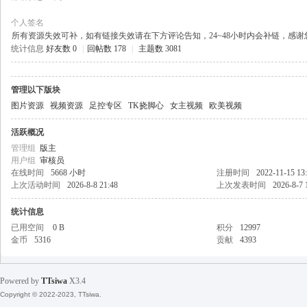
个人签名
所有资源失效可补，如有链接失效请在下方评论告知，24~48小时内会补链，感
统计信息
好友数 0
|
回帖数 178
|
主题数 3081
天
管理以下版块
图片资源
视频资源
足控专区
TK挠脚心
女主视频
欧美视频
活跃概况
管理组
版主
用户组
审核员
在线时间
5668 小时
注册时间
2022-11-15 13
上次活动时间
2026-8-8 21:48
上次发表时间
2026-8-7 
丝
统计信息
已用空间
0 B
积分
12997
金币
5316
贡献
4393
Powered by
TTsiwa
X3.4
Copyright © 2022-2023, TTsiwa.