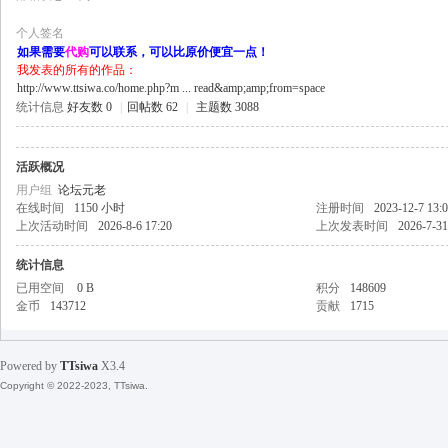
个人签名
如果需要
代购
可以联系，可以比原价便宜一点！
我发表的所有的作品：
http://www.ttsiwa.co/home.php?m ... read&amp;amp;from=space
天
统计信息
好友数 0
|
回帖数 62
|
主题数 3088
活跃概况
用户组
论坛元老
在线时间
1150 小时
注册时间
2023-12-7 13:
上次活动时间
2026-8-6 17:20
上次发表时间
2026-7-31
统计信息
已用空间
0 B
积分
148609
丝
金币
143712
贡献
1715
Powered by
TTsiwa
X3.4
Copyright © 2022-2023, TTsiwa.