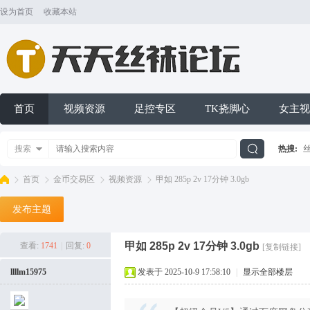
设为首页
收藏本站
首页
视频资源
足控专区
TK挠脚心
女主视
搜索
热搜:
搜
首页
金币交易区
视频资源
甲如 285p 2v 17分钟 3.0gb
发布主题
索
天
»
›
›
›
甲如 285p 2v 17分钟 3.0gb
查看:
1741
|
回复:
0
[复制链接]
llllm15975
发表于 2025-10-9 17:58:10
|
显示全部楼层