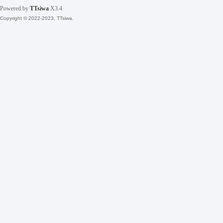
坛
Powered by
TTsiwa
X3.4
Copyright © 2022-2023, TTsiwa.