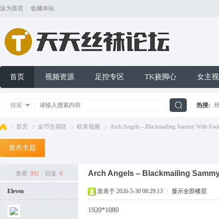
设为首页
收藏本站
首页
视频资源
足控专区
TK挠脚心
女主视
搜索
热搜:
搜
首页
金币交易区
欧美视频
Arch Angels – Blackmailing Sammy With Foo
发布主题
索
天
»
›
›
›
Arch Angels – Blackmailing Sammy
查看:
931
|
回复:
0
Eleven
发表于 2026-5-30 08:29:13
|
显示全部楼层
1920*1080